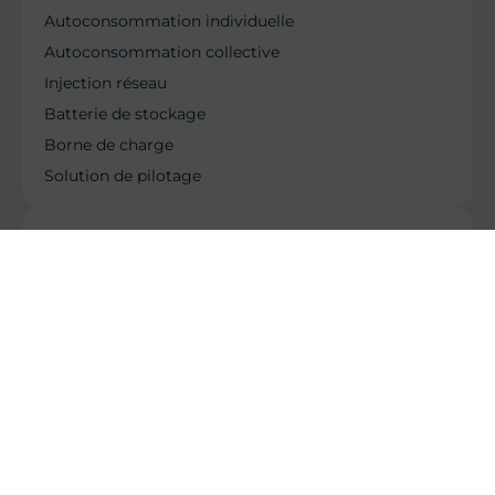
Autoconsommation individuelle
Autoconsommation collective
Injection réseau
Batterie de stockage
Borne de charge
Solution de pilotage
Nos services
Gestion administrative
SAV
Maintenance pour les professionnels
Nettoyage des panneaux solaires
Thermographie infrarouge Q19
Siège social et show-room
122 Rue de l'Île Napoléon - 68170 Rixheim
03 89 57 42 61