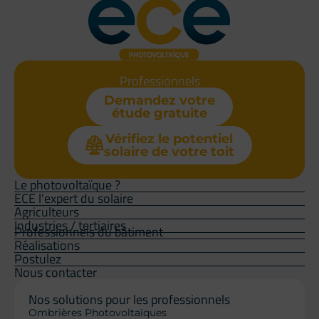
Professionnels
Demandez votre
étude gratuite
Vérifiez le potentiel
solaire de votre toit
Le photovoltaïque ?
ECE l'expert du solaire
Agriculteurs
Industries / tertiaires
Professionnels du bâtiment
Réalisations
Postulez
Nous contacter
Nos solutions pour les professionnels
Ombrières Photovoltaïques