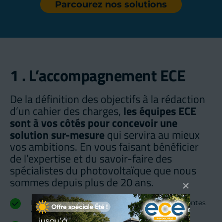
Parcourez nos solutions
1 . L’accompagnement ECE
De la définition des objectifs à la rédaction 
d’un cahier des charges,
 les équipes ECE 
sont à vos côtés pour concevoir une 
solution sur-mesure
 qui servira au mieux 
vos ambitions. En vous faisant bénéficier 
de l’expertise et du savoir-faire des 
spécialistes du photovoltaïque que nous 
sommes depuis plus de 20 ans.
Échange préalable afin de présenter les différentes 
variantes d’exploitations possibles