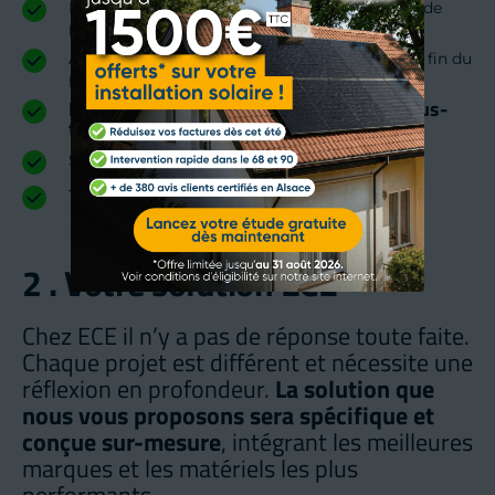
Définition des objectifs et intérêts du porteur de 
projet
Accompagnement administratif du début à la fin du 
processus
Réalisation de votre installation sans sous-
traitance
SAV et maintenance
Thermographie infrarouge Q19
2 . Votre solution ECE
Chez ECE il n’y a pas de réponse toute faite. 
Chaque projet est différent et nécessite une 
réflexion en profondeur.
 La solution que 
nous vous proposons sera spécifique et 
conçue sur-mesure
, intégrant les meilleures 
marques et les matériels les plus 