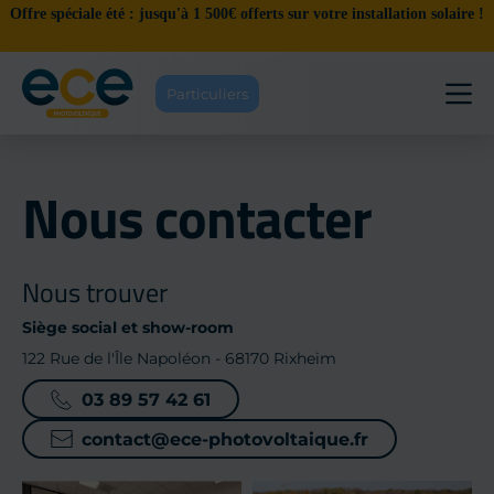
Offre spéciale été : jusqu'à 1 500€ offerts sur votre installation solaire !
P
a
s
s
Particuliers
e
r
a
u
c
Nous contacter
o
n
t
e
n
Nous trouver
u
Siège social et show-room
122 Rue de l'Île Napoléon - 68170 Rixheim
03 89 57 42 61
contact@ece-photovoltaique.fr