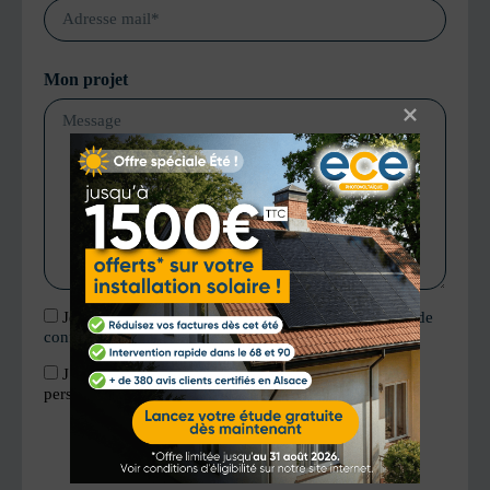
E-
mail
Mon projet
Je reconnais avoir pris connaissance de la
politique de
confidentialité
RGPD
J’accepte le traitement de mes informations
personnelles dans le cadre de ma demande.