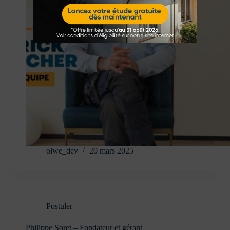
olwe_dev
20 mars 2025
Postuler
Philippe Soret – Fondateur et gérant